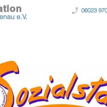
ation
06023 97
zenau
e.V.
er Uns
Aktuelles
Termine
Ehrenamt
Spende