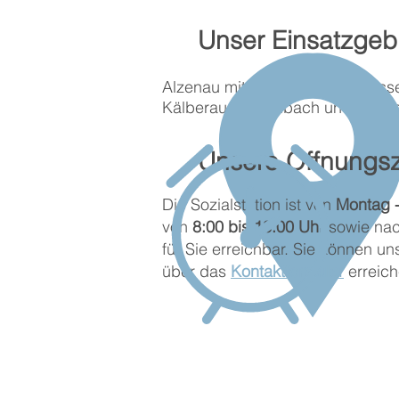
Unser Einsatzgebi
Alzenau mit den Ortsteilen Wasse
Kälberau, Michelbach und Albst
Unsere Öffnungsz
Die Sozialstation ist von
Montag -
von
8:00 bis 13:00 Uhr
sowie nac
für Sie erreichbar. Sie können un
über das
Kontaktformular
erreich