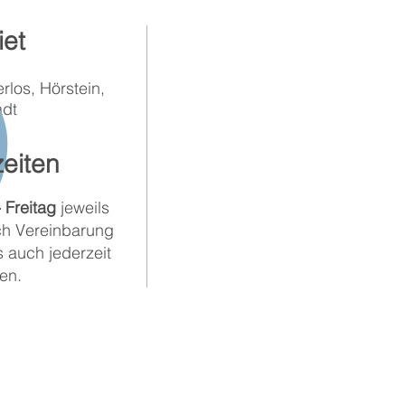
et
rlos, Hörstein,
adt
eiten
 Freitag
jeweils
h Vereinbarung
s auch jederzeit
en.