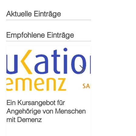
Aktuelle Einträge
Empfohlene Einträge
Ein Kursangebot für
40-jähriges Ju
Angehörige von Menschen
Sozialstation S
mit Demenz
Alzenau