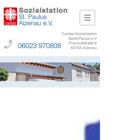
Sozialstation
St. Paulus
Alzenau
e.V.
Caritas-Sozialstation
Sankt Paulus e.V.
Prischoßstraße 6
06023 970808
63755 Alzenau