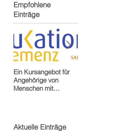
Empfohlene
Einträge
Ein Kursangebot für
40-jähriges Jubilä
Angehörige von
der Sozialstation St
Menschen mit
Paulus Alzenau
Demenz
Aktuelle Einträge