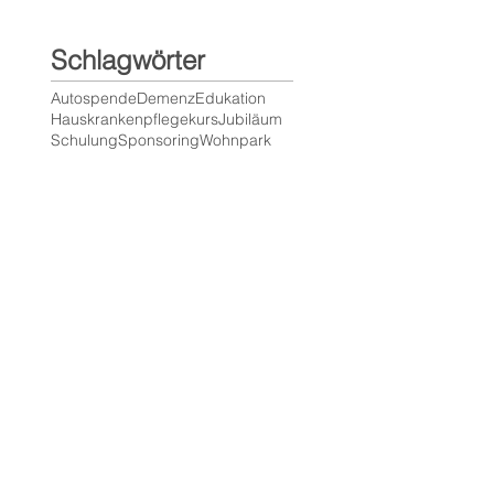
Schlagwörter
Autospende
Demenz
Edukation
Hauskrankenpflegekurs
Jubiläum
Schulung
Sponsoring
Wohnpark