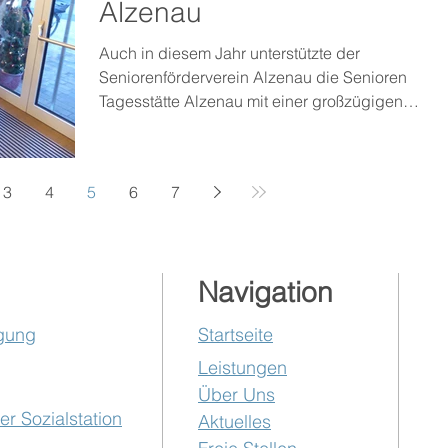
Alzenau
Auch in diesem Jahr unterstützte der
Seniorenförderverein Alzenau die Senioren
Tagesstätte Alzenau mit einer großzügigen
Spende Bei der...
3
4
5
6
7
Navigation
ügung
Startseite
Leistungen
Über Uns
r Sozialstation
Aktuelles