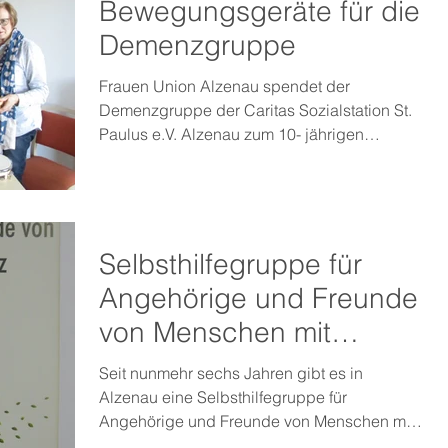
Bewegungsgeräte für die
Demenzgruppe
Frauen Union Alzenau spendet der
Demenzgruppe der Caritas Sozialstation St.
Paulus e.V. Alzenau zum 10- jährigen
Bestehen 300 Euro. Frau...
Selbsthilfegruppe für
Angehörige und Freunde
von Menschen mit
Demenz in Alzenau
Seit nunmehr sechs Jahren gibt es in
Alzenau eine Selbsthilfegruppe für
Angehörige und Freunde von Menschen mit
Demenz. Im Raum Alzenau...