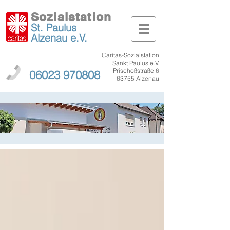
Sozialstation
St. Paulus
Alzenau
e.V.
Caritas-Sozialstation
Sankt Paulus e.V.
Prischoßstraße 6
06023 970808
63755 Alzenau