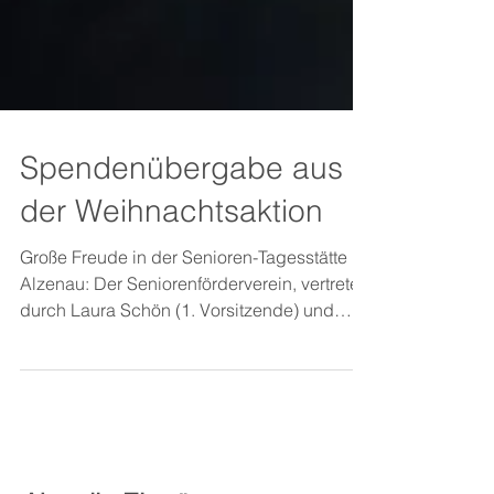
Spendenübergabe aus
der Weihnachtsaktion
Große Freude in der Senioren-Tagesstätte
Alzenau: Der Seniorenförderverein, vertreten
durch Laura Schön (1. Vorsitzende) und
Renate Linden (Schatzmeisterin)
überreichte, im Rahmen der
Weihnachtsaktion des Vereins, eine Spende
in Höhe von 1.000 Euro an den Leiter der
Senioren-Tagesstätte Alzenau Martin Staab.