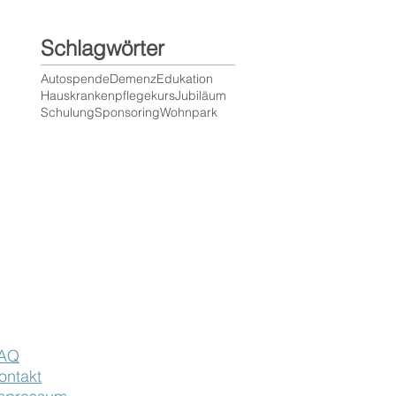
Schlagwörter
Autospende
Demenz
Edukation
Hauskrankenpflegekurs
Jubiläum
Schulung
Sponsoring
Wohnpark
AQ
ontakt