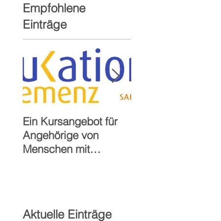
Empfohlene
Einträge
Ein Kursangebot für
40-jähriges Jubilä
Angehörige von
der Sozialstation St
Menschen mit
Paulus Alzenau
Demenz
Aktuelle Einträge