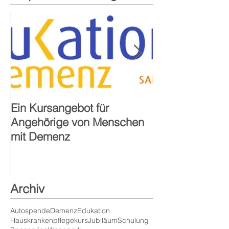
Ein Kursangebot für
40-jähriges Ju
Angehörige von Menschen
Sozialstation S
mit Demenz
Alzenau
Archiv
Autospende
Demenz
Edukation
Hauskrankenpflegekurs
Jubiläum
Schulung