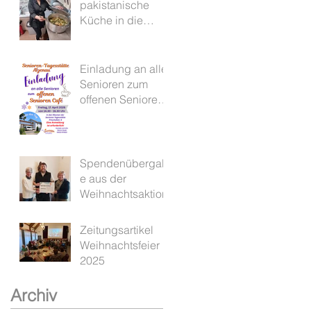
pakistanische
Küche in die
Senioren-
Tagesstätte
Einladung an alle
Senioren zum
offenen Senioren
Cafe
Spendenübergab
e aus der
Weihnachtsaktion
Zeitungsartikel
Weihnachtsfeier
2025
Archiv