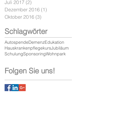
Juli 2017
(2)
2 Beiträge
Dezember 2016
(1)
1 Beitrag
Oktober 2016
(3)
3 Beiträge
Schlagwörter
Autospende
Demenz
Edukation
Hauskrankenpflegekurs
Jubiläum
Schulung
Sponsoring
Wohnpark
Folgen Sie uns!