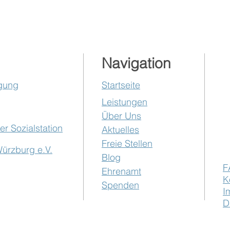
Navigation
ügung
Startseite
Leistungen
Über Uns
r Sozialstation
Aktuelles
Freie Stellen
Würzburg e.V.
Blog
F
Ehrenamt
K
Spenden
I
D