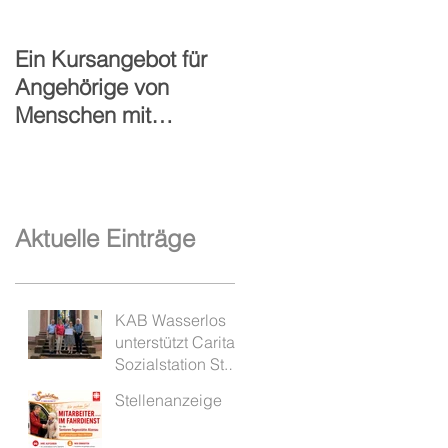
Ein Kursangebot für
40-jähriges Jubiläum
Angehörige von
der Sozialstation St.
Menschen mit
Paulus Alzenau
Demenz
Aktuelle Einträge
KAB Wasserlos
unterstützt Caritas
Sozialstation St.
Paulus mit 1.000
Stellenanzeige
Euro