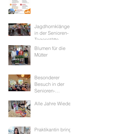
Jagdhornklänge
in der Senioren-
Tagesstätte
Alzenau
Blumen für die
Mütter
Besonderer
Besuch in der
Senioren-
Tagesstätte
Alle Jahre Wieder
Alzenau
Praktikantin bringt