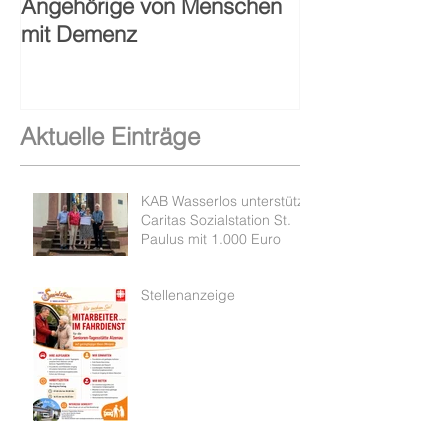
Angehörige von Menschen
Sozialstation S
mit Demenz
Alzenau
Aktuelle Einträge
KAB Wasserlos unterstützt
Caritas Sozialstation St.
Paulus mit 1.000 Euro
Stellenanzeige