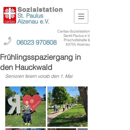
Sozialstation
St. Paulus
Alzenau
e.V.
Caritas-Sozialstation
Sankt Paulus e.V.
Prischoßstraße 6
06023 970808
63755 Alzenau
Frühlingsspaziergang in
den Hauckwald
Senioren feiern vorab den 1. Mai